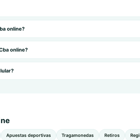
Cba online?
 Cba online?
lular?
ine
Apuestas deportivas
Tragamonedas
Retiros
Regi