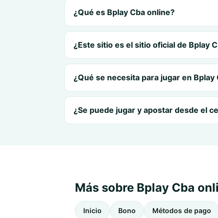
¿Qué es Bplay Cba online?
¿Este sitio es el sitio oficial de Bplay 
¿Qué se necesita para jugar en Bplay
¿Se puede jugar y apostar desde el ce
Más sobre Bplay Cba onl
Inicio
Bono
Métodos de pago