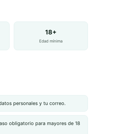
18+
Edad mínima
 datos personales y tu correo.
 paso obligatorio para mayores de 18