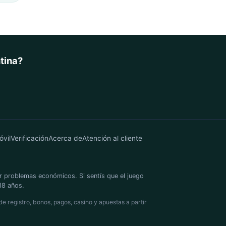
tina?
vil
Verificación
Acerca de
Atención al cliente
er problemas económicos. Si sentís que el juego
18 años.
de registro, bonos, pagos, casino y apuestas a partir