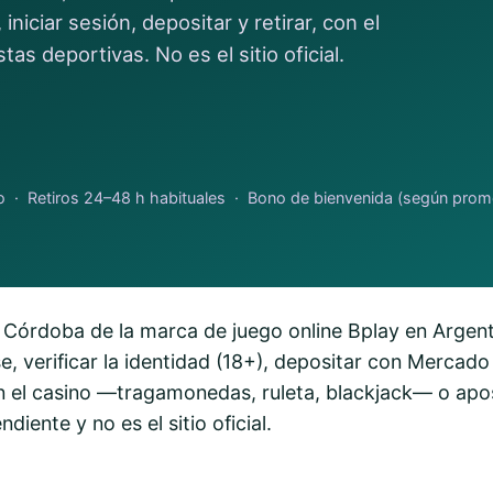
iniciar sesión, depositar y retirar, con el
as deportivas. No es el sitio oficial.
o · Retiros 24–48 h habituales · Bono de bienvenida (según prom
a Córdoba de la marca de juego online Bplay en Argent
e, verificar la identidad (18+), depositar con Mercad
n el casino —tragamonedas, ruleta, blackjack— o apos
diente y no es el sitio oficial.