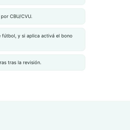
a por CBU/CVU.
fútbol, y si aplica activá el bono
as tras la revisión.