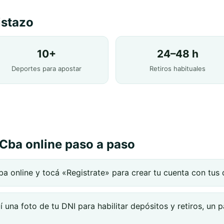
istazo
10+
24–48 h
Deportes para apostar
Retiros habituales
Cba online paso a paso
 Cba online y tocá «Registrate» para crear tu cuenta con tus
bí una foto de tu DNI para habilitar depósitos y retiros, un