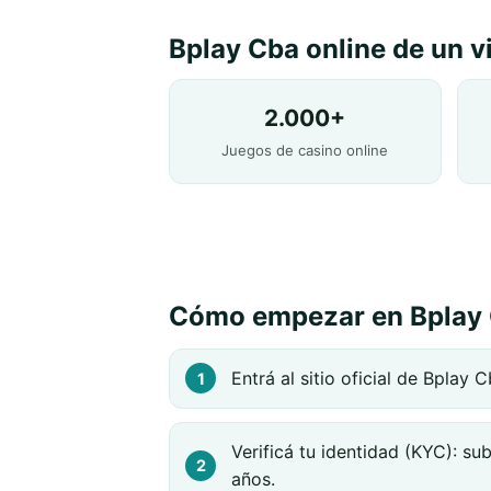
Bplay Cba online de un v
2.000+
Juegos de casino online
Cómo empezar en Bplay 
Entrá al sitio oficial de Bplay
Verificá tu identidad (KYC): su
años.